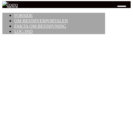
FORSIDE
OM BESTØVERPORTALEN
FAKTA OM BESTØVNING
LOG IND